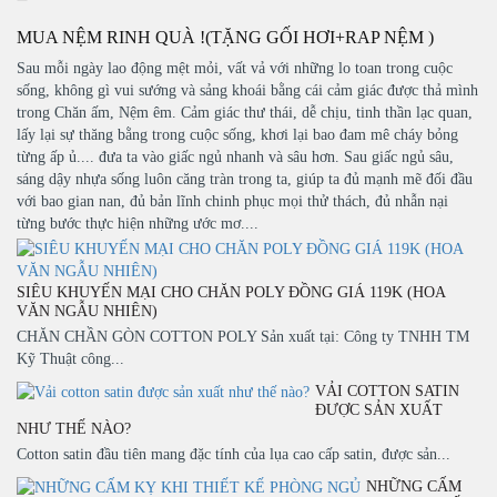
MUA NỆM RINH QUÀ !(TẶNG GỐI HƠI+RAP NỆM )
Sau mỗi ngày lao động mệt mỏi, vất vả với những lo toan trong cuộc
sống, không gì vui sướng và sảng khoái bằng cái cảm giác được thả mình
trong Chăn ấm, Nệm êm. Cảm giác thư thái, dễ chịu, tinh thần lạc quan,
lấy lại sự thăng bằng trong cuộc sống, khơi lại bao đam mê cháy bỏng
từng ấp ủ.... đưa ta vào giấc ngủ nhanh và sâu hơn. Sau giấc ngủ sâu,
sáng dậy nhựa sống luôn căng tràn trong ta, giúp ta đủ mạnh mẽ đối đầu
với bao gian nan, đủ bản lĩnh chinh phục mọi thử thách, đủ nhẫn nại
từng bước thực hiện những ước mơ....
SIÊU KHUYẾN MẠI CHO CHĂN POLY ĐỒNG GIÁ 119K (HOA
VĂN NGẪU NHIÊN)
CHĂN CHẦN GÒN COTTON POLY Sản xuất tại: Công ty TNHH TM
Kỹ Thuật công...
VẢI COTTON SATIN
ĐƯỢC SẢN XUẤT
NHƯ THẾ NÀO?
Cotton satin đầu tiên mang đặc tính của lụa cao cấp satin, được sản...
NHỮNG CẤM