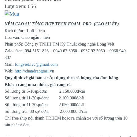
Lượt xem:
656
NỆM CAO SU TỔNG HỢP TECH FOAM -PRO (CAO SU ÉP)
Kích thước: 1m6-20cm
Hoa văn: Giao ngẫu nhiên
Phân phối: Công ty TNHH TM Kỹ Thuật công nghệ Long Việt
Zalo- face: 094 5151 826 – 0949 62 3050 - 0937 92 5050 – 0938 949
307
Mail:
longviet.lvc@gmail.com
Web:
http://chandrapgiasi.v
n
Quy định về giá bán sỉ: Áp dụng theo số lượng của đơn hàng.
Khách càng mua nhiều, giá càng rẻ.
Số lượng từ 5-10sp/đơn: 2.150.000đ/cái
Số lượng từ 11-20sp/đơn: 2.100.000đ/cái
Số lượng từ 11-30sp/đơn: 2.050.000đ/cái
Số lương trên 30 sp/ đơn: 2.000.000 đ/cái
Chỉ free ship nội thành TP.HCM hoặc ra chành xe với số lượng trên 10
sản phẩm/ đơn