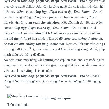
Nệm cao su tổng hợp (Nệm cao su ép) Tech Foam – Pro
được sản xuất
theo công nghệ CHLB Đức, đây là công nghệ sản xuất nệm hiện đại nhất
hiện nay.
Nệm cao su tổng hợp (Nệm cao su ép) Tech Foam – Pro
có
các tính năng tương đương với nệm cao su thiên nhiên với độ “
đàn
hồi
tốt
,
êm ái
và
an toàn cho sức khỏe.
Một đặc tính ưu việt của
Nệm
cao su tổng hợp (Nệm cao su ép) Tech Foam –Pro
chính là Khả
năng
chịu lực và chịu nhiệt
tố
t hơn nhiều so với đệm cao su tự nhiên
mà
giá thành lại rẻ
hơn nhiều. Nệm có
độ cứng cao, thông thoáng tốt,
bề mặt êm dịu, chống đau lung, nhức mỏi.
Nệm có Cấu trúc vừa cứng (
3
tỉ trọng 120 kg/cm
), vừa mềm nâng đỡ hài hòa từng vùng cơ thể, giúp
mạch máu lưu thông dễ dàng.
Áo nệm được may bằng vải knitting cao cấp, an toàn cho sức khỏe người
dùng, vải co giãn 4 chiều tạo cảm giác thoáng mát dễ chịu. Áo nệm có có
viền tạo cho sự vững chắc của nệm.
Nệm cao su tổng hợp (Nệm cao su ép) Tech Foam – Pro
có 2 dạng:
Dạng thẳng và dạng gấp ba. Cả 2 dạng đều có tính năng ưu việt ngang
nhau.
Ship hàng toàn quốc
Trên toàn quốc