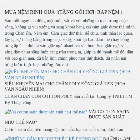
MUA NỆM RINH QUÀ !(TẶNG GỐI HƠI+RAP NỆM )
Sau mỗi ngày lao động mệt mỏi, vất vả với những lo toan trong cuộc
sống, không gì vui sướng và sảng khoái bằng cái cảm giác được thả mình
trong Chăn ấm, Nệm êm. Cảm giác thư thái, dễ chịu, tinh thần lạc quan,
lấy lại sự thăng bằng trong cuộc sống, khơi lại bao đam mê cháy bỏng
từng ấp ủ.... đưa ta vào giấc ngủ nhanh và sâu hơn. Sau giấc ngủ sâu,
sáng dậy nhựa sống luôn căng tràn trong ta, giúp ta đủ mạnh mẽ đối đầu
với bao gian nan, đủ bản lĩnh chinh phục mọi thử thách, đủ nhẫn nại
từng bước thực hiện những ước mơ....
SIÊU KHUYẾN MẠI CHO CHĂN POLY ĐỒNG GIÁ 119K (HOA
VĂN NGẪU NHIÊN)
CHĂN CHẦN GÒN COTTON POLY Sản xuất tại: Công ty TNHH TM
Kỹ Thuật công...
VẢI COTTON SATIN
ĐƯỢC SẢN XUẤT
NHƯ THẾ NÀO?
Cotton satin đầu tiên mang đặc tính của lụa cao cấp satin, được sản...
NHỮNG CẤM