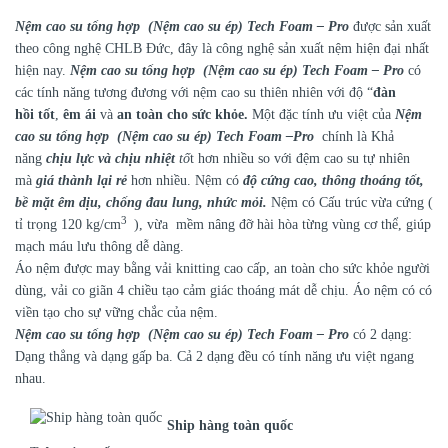
Nệm cao su tổng hợp (Nệm cao su ép) Tech Foam – Pro
được sản xuất
theo công nghệ CHLB Đức, đây là công nghệ sản xuất nệm hiện đại nhất
hiện nay.
Nệm cao su tổng hợp (Nệm cao su ép) Tech Foam – Pro
có
các tính năng tương đương với nệm cao su thiên nhiên với độ “
đàn
hồi
tốt
,
êm ái
và
an toàn cho sức khỏe.
Một đặc tính ưu việt của
Nệm
cao su tổng hợp (Nệm cao su ép) Tech Foam –Pro
chính là Khả
năng
chịu lực và chịu nhiệt
tố
t hơn nhiều so với đệm cao su tự nhiên
mà
giá thành lại rẻ
hơn nhiều. Nệm có
độ cứng cao, thông thoáng tốt,
bề mặt êm dịu, chống đau lung, nhức mỏi.
Nệm có Cấu trúc vừa cứng (
3
tỉ trọng 120 kg/cm
), vừa mềm nâng đỡ hài hòa từng vùng cơ thể, giúp
mạch máu lưu thông dễ dàng.
Áo nệm được may bằng vải knitting cao cấp, an toàn cho sức khỏe người
dùng, vải co giãn 4 chiều tạo cảm giác thoáng mát dễ chịu. Áo nệm có có
viền tạo cho sự vững chắc của nệm.
Nệm cao su tổng hợp (Nệm cao su ép) Tech Foam – Pro
có 2 dạng:
Dạng thẳng và dạng gấp ba. Cả 2 dạng đều có tính năng ưu việt ngang
nhau.
Ship hàng toàn quốc