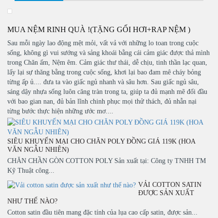
MUA NỆM RINH QUÀ !(TẶNG GỐI HƠI+RAP NỆM )
Sau mỗi ngày lao động mệt mỏi, vất vả với những lo toan trong cuộc
sống, không gì vui sướng và sảng khoái bằng cái cảm giác được thả mình
trong Chăn ấm, Nệm êm. Cảm giác thư thái, dễ chịu, tinh thần lạc quan,
lấy lại sự thăng bằng trong cuộc sống, khơi lại bao đam mê cháy bỏng
từng ấp ủ.... đưa ta vào giấc ngủ nhanh và sâu hơn. Sau giấc ngủ sâu,
sáng dậy nhựa sống luôn căng tràn trong ta, giúp ta đủ mạnh mẽ đối đầu
với bao gian nan, đủ bản lĩnh chinh phục mọi thử thách, đủ nhẫn nại
từng bước thực hiện những ước mơ....
SIÊU KHUYẾN MẠI CHO CHĂN POLY ĐỒNG GIÁ 119K (HOA
VĂN NGẪU NHIÊN)
CHĂN CHẦN GÒN COTTON POLY Sản xuất tại: Công ty TNHH TM
Kỹ Thuật công...
VẢI COTTON SATIN
ĐƯỢC SẢN XUẤT
NHƯ THẾ NÀO?
Cotton satin đầu tiên mang đặc tính của lụa cao cấp satin, được sản...