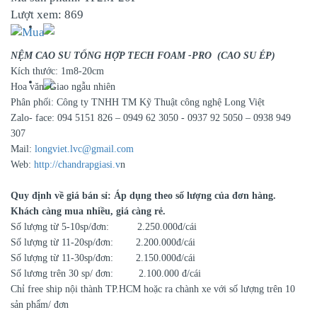
Lượt xem:
869
NỆM CAO SU TỔNG HỢP TECH FOAM -PRO (CAO SU ÉP)
Kích thước: 1m8-20cm
Hoa văn: Giao ngẫu nhiên
Phân phối: Công ty TNHH TM Kỹ Thuật công nghệ Long Việt
Zalo- face: 094 5151 826 – 0949 62 3050 - 0937 92 5050 – 0938 949
307
Mail:
longviet.lvc@gmail.com
Web:
http://chandrapgiasi.v
n
Quy định về giá bán sỉ: Áp dụng theo số lượng của đơn hàng.
Khách càng mua nhiều, giá càng rẻ.
Số lượng từ 5-10sp/đơn: 2.250.000đ/cái
Số lượng từ 11-20sp/đơn: 2.200.000đ/cái
Số lượng từ 11-30sp/đơn: 2.150.000đ/cái
Số lương trên 30 sp/ đơn: 2.100.000 đ/cái
Chỉ free ship nội thành TP.HCM hoặc ra chành xe với số lượng trên 10
sản phẩm/ đơn