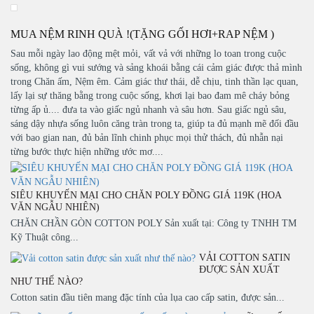
MUA NỆM RINH QUÀ !(TẶNG GỐI HƠI+RAP NỆM )
Sau mỗi ngày lao động mệt mỏi, vất vả với những lo toan trong cuộc
sống, không gì vui sướng và sảng khoái bằng cái cảm giác được thả mình
trong Chăn ấm, Nệm êm. Cảm giác thư thái, dễ chịu, tinh thần lạc quan,
lấy lại sự thăng bằng trong cuộc sống, khơi lại bao đam mê cháy bỏng
từng ấp ủ.... đưa ta vào giấc ngủ nhanh và sâu hơn. Sau giấc ngủ sâu,
sáng dậy nhựa sống luôn căng tràn trong ta, giúp ta đủ mạnh mẽ đối đầu
với bao gian nan, đủ bản lĩnh chinh phục mọi thử thách, đủ nhẫn nại
từng bước thực hiện những ước mơ....
SIÊU KHUYẾN MẠI CHO CHĂN POLY ĐỒNG GIÁ 119K (HOA
VĂN NGẪU NHIÊN)
CHĂN CHẦN GÒN COTTON POLY Sản xuất tại: Công ty TNHH TM
Kỹ Thuật công...
VẢI COTTON SATIN
ĐƯỢC SẢN XUẤT
NHƯ THẾ NÀO?
Cotton satin đầu tiên mang đặc tính của lụa cao cấp satin, được sản...