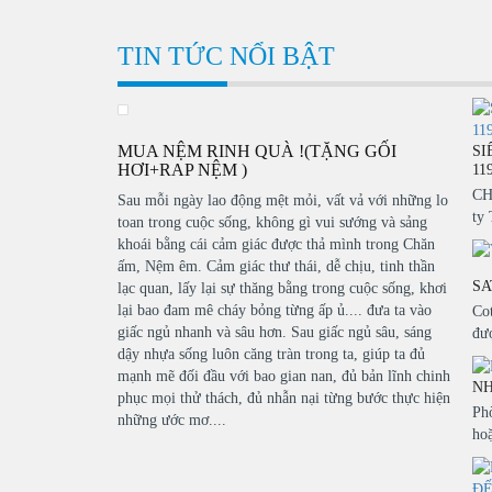
TIN TỨC NỔI BẬT
MUA NỆM RINH QUÀ !(TẶNG GỐI
SI
HƠI+RAP NỆM )
11
CH
Sau mỗi ngày lao động mệt mỏi, vất vả với những lo
ty
toan trong cuộc sống, không gì vui sướng và sảng
khoái bằng cái cảm giác được thả mình trong Chăn
ấm, Nệm êm. Cảm giác thư thái, dễ chịu, tinh thần
SA
lạc quan, lấy lại sự thăng bằng trong cuộc sống, khơi
lại bao đam mê cháy bỏng từng ấp ủ.... đưa ta vào
Cot
giấc ngủ nhanh và sâu hơn. Sau giấc ngủ sâu, sáng
đượ
dậy nhựa sống luôn căng tràn trong ta, giúp ta đủ
mạnh mẽ đối đầu với bao gian nan, đủ bản lĩnh chinh
NH
phục mọi thử thách, đủ nhẫn nại từng bước thực hiện
Ph
những ước mơ....
hoặ