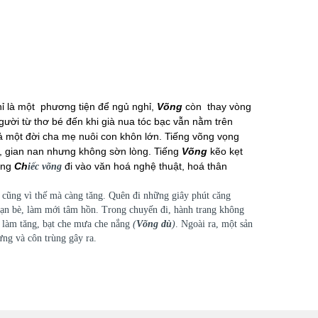
 là một phương tiện để ngủ nghỉ,
Võng
còn thay vòng
người từ thơ bé đến khi già nua tóc bạc vẫn nằm trên
vả một đời cha mẹ nuôi con khôn lớn. Tiếng võng vọng
 vả, gian nan nhưng không sờn lòng. Tiếng
Võng
kẽo kẹt
ợng
Ch
đi vào văn hoá nghệ thuật, hoá thân
iếc võng
 cũng vì thế mà càng tăng. Quên đi những giây phút căng
bạn bè, làm mới tâm hồn. Trong chuyến đi, hành trang không
 làm tăng, bạt che mưa che nắng
(
Võng dù
)
. Ngoài ra, một sản
ừng và côn trùng gây ra.