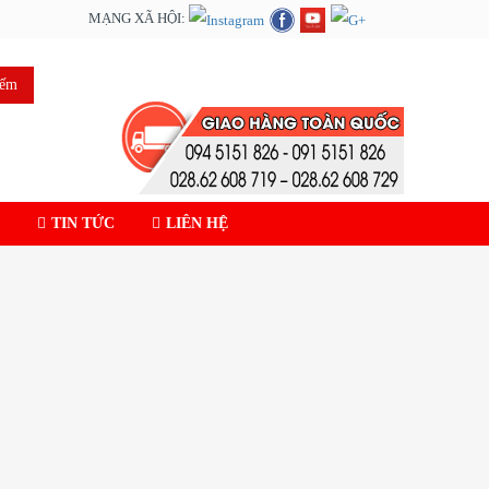
MẠNG XÃ HỘI:
iếm
TIN TỨC
LIÊN HỆ