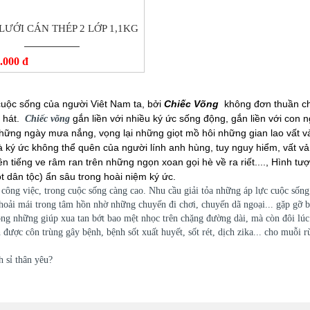
LƯỚI CÁN THÉP 2 LỚP 1,1KG
.000 đ
cuộc sống của người Viêt Nam ta, bởi
Chiếc Võng
không đơn thuần chỉ
ẹ hát.
gắn liền với nhiều ký ức sống động, gắn liền với con 
Chiếc võng
 những ngày mưa nắng
, vọng lại những giọt mồ hôi những gian lao vất 
a, là ký ức không thể quên của người lính anh hùng, tuy nguy hiểm, vất
n tiếng ve râm ran trên những ngọn xoan gọi hè về ra riết...., Hình tư
 dân tộc) ẩn sâu trong hoài niệm ký ức.
công việc, trong cuộc sống càng cao. Nhu cầu giải tỏa những áp lực cuộc sống
thoải mái trong tâm hồn nhờ những chuyến đi chơi, chuyến dã ngoại... gặp gỡ 
ng những giúp xua tan bớt bao mệt nhọc trên chặng đường dài, mà còn đôi lúc
 được côn trùng gây bệnh, bệnh sốt xuất huyết, sốt rét, dịch zika... cho muỗi r
 sỉ thân yêu?