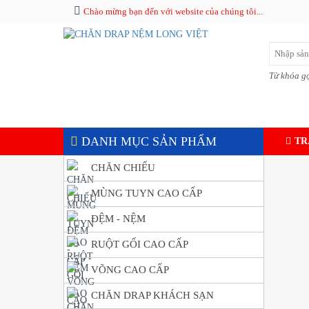
Chào mừng bạn đến với website của chúng tôi...
Từ khóa gợ
DANH MỤC SẢN PHẨM
TR
CHĂN CHIẾU
MÙNG TUYN CAO CẤP
ĐỆM - NỆM
RUỘT GỐI CAO CẤP
VÕNG CAO CẤP
CHĂN DRAP KHÁCH SẠN