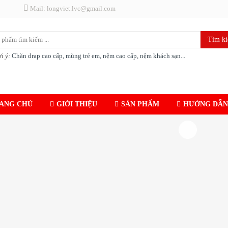
Mail: longviet.lvc@gmail.com
Tìm k
i ý:
Chăn drap cao cấp, mùng trẻ em, nệm cao cấp, nệm khách sạn...
ANG CHỦ
GIỚI THIỆU
SẢN PHẨM
HƯỚNG DẪN