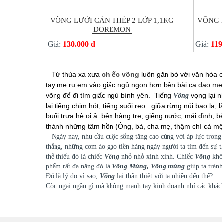
VÕNG LƯỚI CÁN THÉP 2 LỚP 1,1KG
VÕNG 
DOREMON
Giá:
130.000 đ
Giá:
119
Từ thủa xa xưa
chiếc võng
luôn găn bó với văn hóa 
tay mẹ ru em vào giấc ngủ ngon hơn bên bài ca dao m
võng để đi tìm giấc ngủ bình yên. Tiếng
vọng lại
Võng
lại tiếng chim hót, tiếng suối reo...giữa rừng núi bao l
buổi trưa hè oi ả bên hàng tre, giếng nước, mái đình, bê
thành những tâm hồn (Ông, bà, cha mẹ, thậm chí cả một
Ngày nay, nhu cầu cuộc sống tăng cao cùng với áp lực trong 
thẳng, những cơm áo gạo tiền hàng ngày người ta tìm đến sự 
thể thiếu đó là chiếc
Võng
nhỏ nhỏ xinh xinh. Chiếc
Võng
khô
phẩm rất đa năng đó là
Võng Mùng, Võng mùng
giúp ta tránh
Đó là lý do vì sao,
Võng
lại thân thiết với ta nhiều đến thế?
Còn ngại ngần gì mà không mạnh tay kinh doanh nhỉ các khách