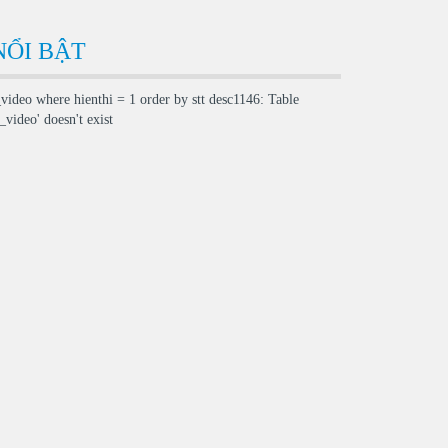
NỔI BẬT
_video where hienthi = 1 order by stt desc1146: Table
video' doesn't exist