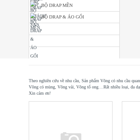
BỘ DRAP MỀN
BỘ DRAP & ÁO GỐI
Sản Phẩm Mới
Sản Phẩm Bán Chạy
Sản Phẩm Khuyến Mãi
Theo nghiên cứu về nhu cầu, Sản phẩm Võng có nhu cầu quanh n
Võng có mùng, Võng vải, Võng tổ ong....Rất nhiều loại, 
Xin cảm ơn!