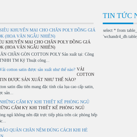
TIN TỨC 
select * from table
'wchandr4_db.table_
ÊU KHUYẾN MẠI CHO CHĂN POLY ĐỒNG GIÁ
9K (HOA VĂN NGẪU NHIÊN)
ĂN CHẦN GÒN COTTON POLY Sản xuất tại: Công
 TNHH TM Kỹ Thuật công...
VẢI
COTTON
TIN ĐƯỢC SẢN XUẤT NHƯ THẾ NÀO?
ton satin đầu tiên mang đặc tính của lụa cao cấp satin,
c sản...
ỮNG CẤM KỴ KHI THIẾT KẾ PHÒNG NGỦ
òng ngủ không nên đặt trực tiếp phía trên các phòng bếp
c...