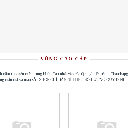
VÕNG CAO CẤP
ăm cao trên mức trung bình. Cao nhất vào các dịp nghỉ lễ, tết.... Chandrapgi
đa dạng mẫu mã và màu sắc. SHOP CHỈ BÁN SỈ THEO SỐ LƯỢNG QUY ĐỊNH. Quý